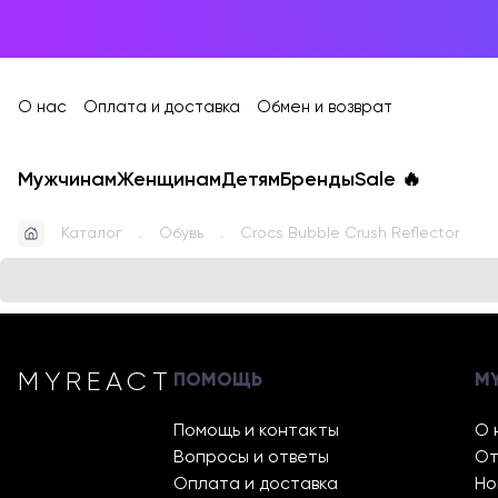
О нас
Оплата и доставка
Обмен и возврат
Мужчинам
Женщинам
Детям
Бренды
Sale
🔥
Каталог
Обувь
Crocs Bubble Crush Reflector
MYREACT
ПОМОЩЬ
M
Помощь и контакты
О 
Вопросы и ответы
От
Оплата и доставка
Но