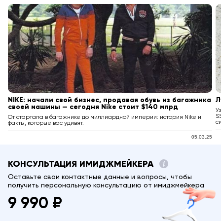
NIKE: начали свой бизнес, продавая обувь из багажника
Л
своей машины — сегодня Nike стоит $140 млрд
У
S
От стартапа в багажнике до миллиардной империи: история Nike и
с
факты, которые вас удивят.
05.03.25
КОНСУЛЬТАЦИЯ ИМИДЖМЕЙКЕРА
Оставьте свои контактные данные и вопросы, чтобы
получить персональную консультацию от имиджмейкера
9 990 ₽