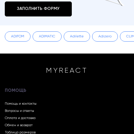
ЗАПОЛНИТЬ ФОРМУ
ADIFOM
ADIMATIC
Adilette
Adizero
CLI
MYREACT
ПОМОЩЬ
Помощь и контакты
Вопросы и ответы
Оплата и доставка
Обмен и возврат
Таблица размеров