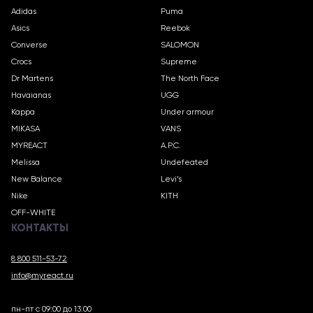
Adidas
Puma
Asics
Reebok
Converse
SALOMON
Crocs
Supreme
Dr Martens
The North Face
Havaianas
UGG
Kappa
Under armour
MIKASA
VANS
MYREACT
A.P.C.
Melissa
Undefeated
New Balance
Levi’s
Nike
KITH
OFF-WHITE
КОНТАКТЫ
8 800 511-53-72
info@myreact.ru
пн-пт с 09:00 до 13:00