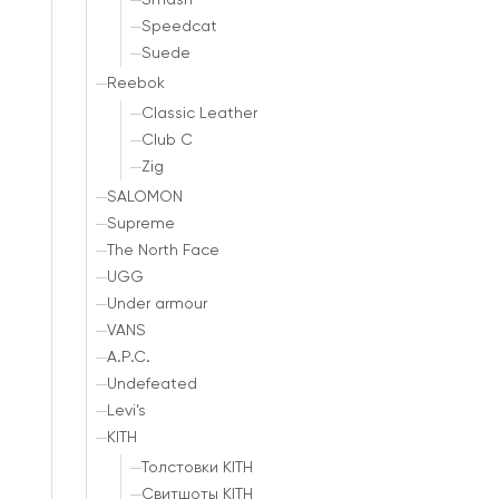
Smash
Speedcat
Suede
Reebok
Classic Leather
Club C
Zig
SALOMON
Supreme
The North Face
UGG
Under armour
VANS
A.P.C.
Undefeated
Levi’s
KITH
Толстовки KITH
Свитшоты KITH