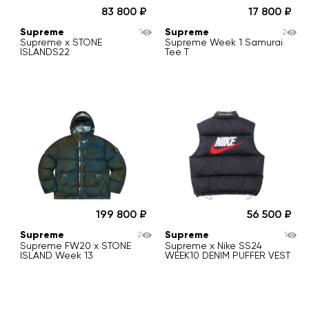
83 800
17 800
Supreme
Supreme
1
2
Supreme x STONE
Supreme Week 1 Samurai
ISLANDS22
Tee T
199 800
56 500
Supreme
Supreme
2
1
Supreme FW20 x STONE
Supreme x Nike SS24
ISLAND Week 13
WEEK10 DENIM PUFFER VEST