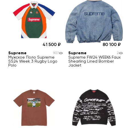
41 500
80 100
Supreme
Supreme
907
2
Мужское Поло Supreme
Supreme FW24 WEEK6 Faux
SS24 Week 3 Rugby Logo
Shearling Lined Bomber
Polo
Jacket