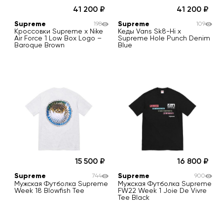
41 200
41 200
Supreme
Supreme
198
109
Кроссовки Supreme x Nike
Кеды Vans Sk8-Hi x
Air Force 1 Low Box Logo –
Supreme Hole Punch Denim
Baroque Brown
Blue
15 500
16 800
Supreme
Supreme
744
900
Мужская Футболка Supreme
Мужская Футболка Supreme
Week 18 Blowfish Tee
FW22 Week 1 Joie De Vivre
Tee Black