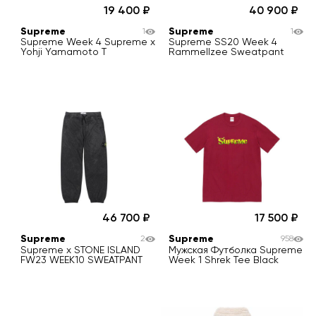
19 400
40 900
Supreme
Supreme
1
1
Supreme Week 4 Supreme x
Supreme SS20 Week 4
Yohji Yamamoto T
Rammellzee Sweatpant
46 700
17 500
Supreme
Supreme
2
958
Supreme x STONE ISLAND
Мужская Футболка Supreme
FW23 WEEK10 SWEATPANT
Week 1 Shrek Tee Black