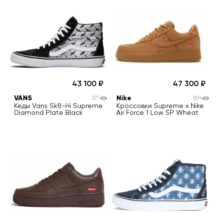
43 100
47 300
VANS
Nike
377
874
Кеды Vans Sk8-Hi Supreme
Кроссовки Supreme x Nike
Diamond Plate Black
Air Force 1 Low SP Wheat