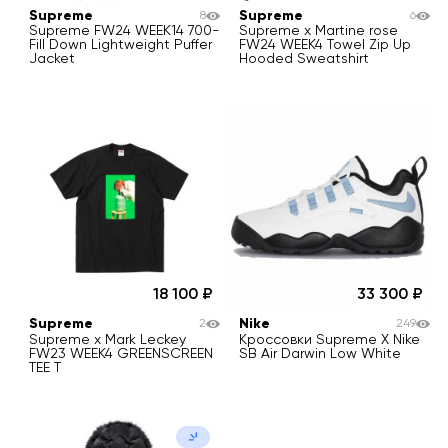
Supreme
Supreme
8
6
Supreme FW24 WEEK14 700-
Supreme x Martine rose
Fill Down Lightweight Puffer
FW24 WEEK4 Towel Zip Up
Jacket
Hooded Sweatshirt
18 100
33 300
Supreme
Nike
2
249
Supreme x Mark Leckey
Кроссовки Supreme X Nike
FW23 WEEK4 GREENSCREEN
SB Air Darwin Low White
TEE T