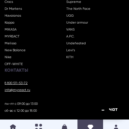
Crocs
Supreme
Dr Martens
The North Face
Havaianas
UGG
Kappa
Under armour
MIKASA
VANS
MYREACT
A.P.C.
Melissa
Undefeated
New Balance
Levi’s
Nike
KITH
OFF-WHITE
КОНТАКТЫ
8 800 511-53-72
info@myreact.ru
пн-пт с 09:00 до 13:00
чат
сб-вс с 12:00 до 18:00