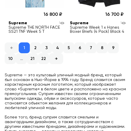
16 800
16 700
Supreme
Supreme
1
1
Supreme THE NORTH FACE
Supreme Week 1 x Hanes
SS21 TNF Week 5 T
Boxer Briefs (4 Pack) Black 4
1
2
3
4
5
6
7
8
9
10
...
21
22
Supreme — это культовый уличный модный бренд, который
был основан в Нью-Йорке в 1994 году. Бренд славится своим
характерным красным логотипом, который изображает
слово «Supreme» в белом цвете и расположено на красном
прямоугольнике. Суприм известен своими ограниченными
выпусками одежды, обуви и аксессуаров, которые часто
становятся объектом желания для коллекционеров и
любителей уличной моды.
Более того, бренд суприм славится смелыми и
авангардными дизайнами, а также сотрудничеством с
другими известными брендами, дизайнерами и художниками.