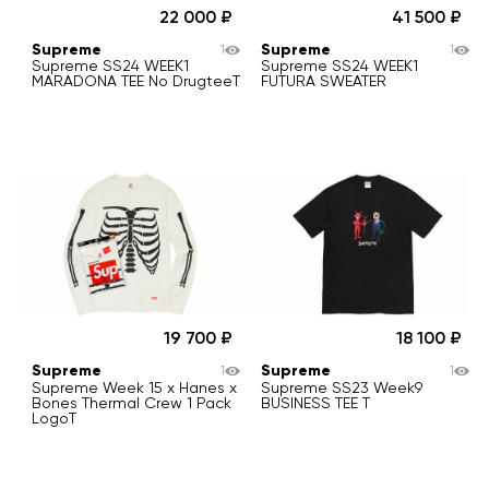
22 000
41 500
Supreme
Supreme
1
1
Supreme SS24 WEEK1
Supreme SS24 WEEK1
MARADONA TEE No DrugteeT
FUTURA SWEATER
19 700
18 100
Supreme
Supreme
1
1
Supreme Week 15 x Hanes x
Supreme SS23 Week9
Bones Thermal Crew 1 Pack
BUSINESS TEE T
LogoT