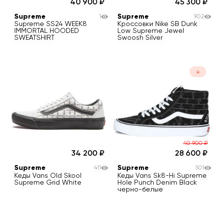
40 900
45 300
Supreme
Supreme
1
902
Supreme SS24 WEEK8
Кроссовки Nike SB Dunk
IMMORTAL HOODED
Low Supreme Jewel
SWEATSHIRT
Swoosh Silver
40 900
₽
34 200
28 600
Supreme
Supreme
411
501
Кеды Vans Old Skool
Кеды Vans Sk8-Hi Supreme
Supreme Grid White
Hole Punch Denim Black
черно-белые