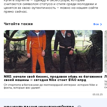
Купить supreme — одежду и аксессуары, которые
считаются символом статуса и стиля среди молодежи и
ценятся за свою аутентичность — можно на нашем сайте
прямо сейчас.
Читайте также
Все
NIKE: начали свой бизнес, продавая обувь из багажника
Л
своей машины — сегодня Nike стоит $140 млрд
У
S
От стартапа в багажнике до миллиардной империи: история Nike и
с
факты, которые вас удивят.
05.03.25