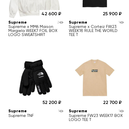
42 600
25 900
Supreme
Supreme
2
1
Supreme x MM6 Maison
Supreme x Corteiz FW23
Margiela WEEK7 FOIL BOX
WEEK18 RULE THE WORLD
LOGO SWEATSHIRT
TEE T
52 200
22 700
Supreme
Supreme
1
1
Supreme TNF
Supreme FW23 WEEK17 BOX
LOGO TEE T