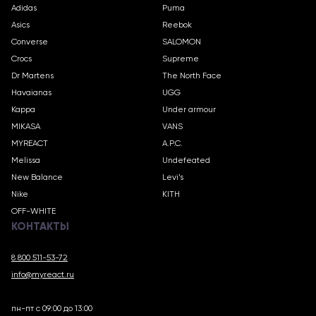
Adidas
Puma
Asics
Reebok
Converse
SALOMON
Crocs
Supreme
Dr Martens
The North Face
Havaianas
UGG
Kappa
Under armour
MIKASA
VANS
MYREACT
A.P.C.
Melissa
Undefeated
New Balance
Levi’s
Nike
KITH
OFF-WHITE
КОНТАКТЫ
8 800 511-53-72
info@myreact.ru
пн-пт с 09:00 до 13:00