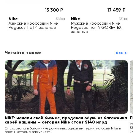
15 300
17 459
Nike
Nike
566
351
Женские кроссовки Nike
Мужские кроссовки Nike
Pegasus Trail 4 зеленые
Pegasus Trail 4 GORE-TEX
зеленые
Читайте также
Все
NIKE: начали свой бизнес, продавая обувь из багажника
Л
своей машины — сегодня Nike стоит $140 млрд
У
S
От стартапа в багажнике до миллиардной империи: история Nike и
с
факты, которые вас удивят.