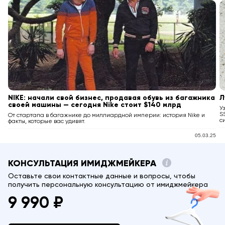
NIKE: начали свой бизнес, продавая обувь из багажника
Л
своей машины — сегодня Nike стоит $140 млрд
У
S
От стартапа в багажнике до миллиардной империи: история Nike и
с
факты, которые вас удивят.
05.03.25
КОНСУЛЬТАЦИЯ ИМИДЖМЕЙКЕРА
Оставьте свои контактные данные и вопросы, чтобы
получить персональную консультацию от имиджмейкера
9 990 ₽