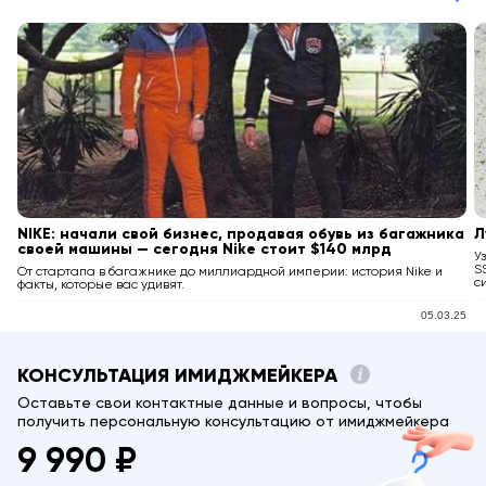
NIKE: начали свой бизнес, продавая обувь из багажника
Л
своей машины — сегодня Nike стоит $140 млрд
У
S
От стартапа в багажнике до миллиардной империи: история Nike и
с
факты, которые вас удивят.
05.03.25
КОНСУЛЬТАЦИЯ ИМИДЖМЕЙКЕРА
Оставьте свои контактные данные и вопросы, чтобы
получить персональную консультацию от имиджмейкера
9 990 ₽