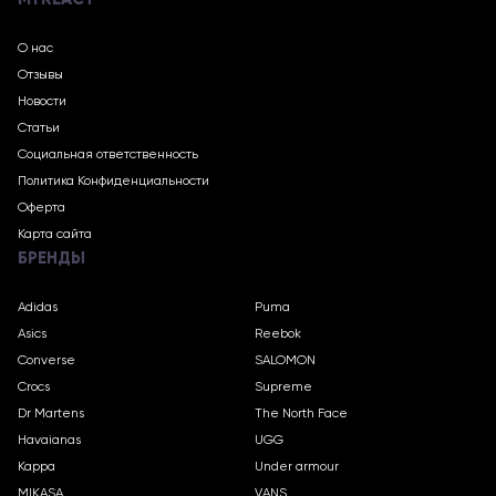
О нас
Отзывы
Новости
Статьи
Социальная ответственность
Политика Конфиденциальности
Оферта
Карта сайта
БРЕНДЫ
Adidas
Puma
Asics
Reebok
Converse
SALOMON
Crocs
Supreme
Dr Martens
The North Face
Havaianas
UGG
Kappa
Under armour
MIKASA
VANS