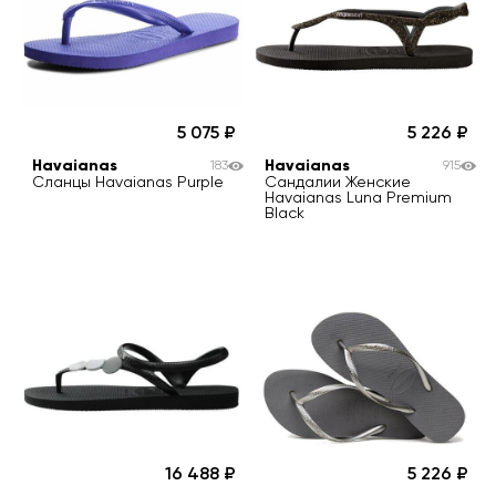
5 075
5 226
Havaianas
Havaianas
183
915
Сланцы Havaianas Purple
Сандалии Женские
Havaianas Luna Premium
Black
16 488
5 226