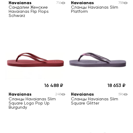
Havaianas
Havaianas
716
758
Сандалии Женские
Сланцы Havaianas Slim
Havaianas Flip Flops
Platform
Schwarz
16 488
18 653
Havaianas
Havaianas
248
596
Сланцы Havaianas Slim
Сланцы Havaianas Slim
Square Logo Pop Up
Square Glitter
Burgundy