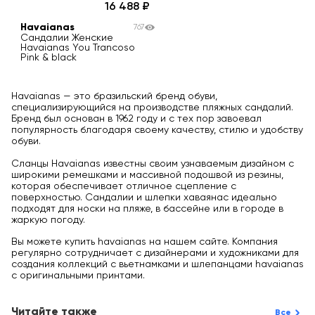
16 488
Havaianas
767
Сандалии Женские
Havaianas You Trancoso
Pink & black
Havaianas — это бразильский бренд обуви,
специализирующийся на производстве пляжных сандалий.
Бренд был основан в 1962 году и с тех пор завоевал
популярность благодаря своему качеству, стилю и удобству
обуви.
Сланцы Havaianas известны своим узнаваемым дизайном с
широкими ремешками и массивной подошвой из резины,
которая обеспечивает отличное сцепление с
поверхностью. Сандалии и шлепки хаваянас идеально
подходят для носки на пляже, в бассейне или в городе в
жаркую погоду.
Вы можете купить havaianas на нашем сайте. Компания
регулярно сотрудничает с дизайнерами и художниками для
создания коллекций с вьетнамками и шлепанцами havaianas
с оригинальными принтами.
Читайте также
Все