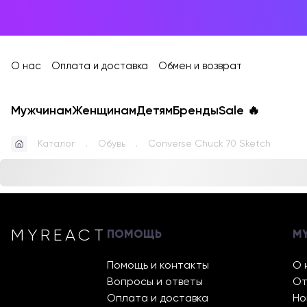
О нас
Оплата и доставка
Обмен и возврат
Мужчинам
Женщинам
Детям
Бренды
Sale
🔥
Каталог
Обувь
Converse Chuck 70 Sketch
MYREACT
ПОМОЩЬ
M
Помощь и контакты
О 
Вопросы и ответы
От
Оплата и доставка
Но