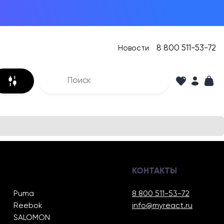
8 800 511-53-72
Новости
КОНТАКТЫ
Puma
8 800 511-53-72
Reebok
info@myreact.ru
SALOMON