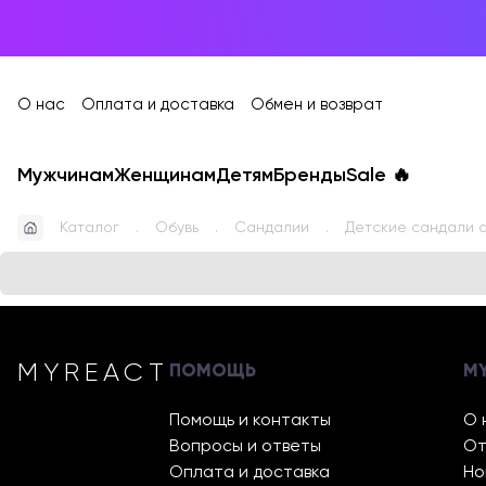
О нас
Оплата и доставка
Обмен и возврат
Мужчинам
Женщинам
Детям
Бренды
Sale
🔥
Каталог
Обувь
Сандалии
Детские сандали 
MYREACT
ПОМОЩЬ
M
Помощь и контакты
О 
Вопросы и ответы
От
Оплата и доставка
Но