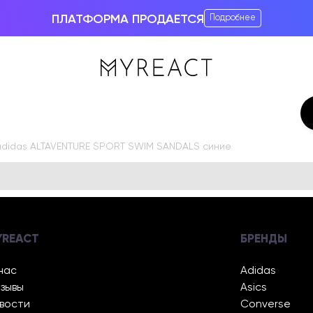
ПЛАТФОРМА ПРОДАЕТСЯ
Подробнее
adidas ALTAVENTURE SPORT SWIM SANDALS синие
YREACT
БРЕНДЫ
нас
Adidas
зывы
Asics
вости
Converse