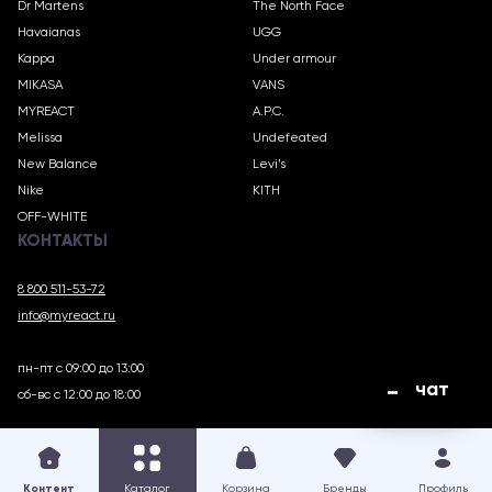
Dr Martens
The North Face
Havaianas
UGG
Kappa
Under armour
MIKASA
VANS
MYREACT
A.P.C.
Melissa
Undefeated
New Balance
Levi’s
Nike
KITH
OFF-WHITE
КОНТАКТЫ
8 800 511-53-72
info@myreact.ru
пн-пт с 09:00 до 13:00
чат
сб-вс с 12:00 до 18:00
MYREACT.RU © 2018 – 2025
Контент
Каталог
Корзина
Бренды
Профиль