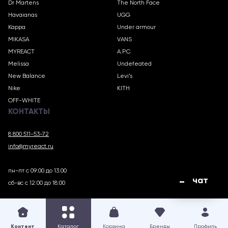
Dr Martens
The North Face
Havaianas
UGG
Kappa
Under armour
MIKASA
VANS
MYREACT
A.P.C.
Melissa
Undefeated
New Balance
Levi’s
Nike
KITH
OFF-WHITE
КОНТАКТЫ
8 800 511-53-72
info@myreact.ru
пн-пт с 09:00 до 13:00
чат
сб-вс с 12:00 до 18:00
MYREACT.RU © 2018 – 2025
Контент
Каталог
Корзина
Бренды
Профиль