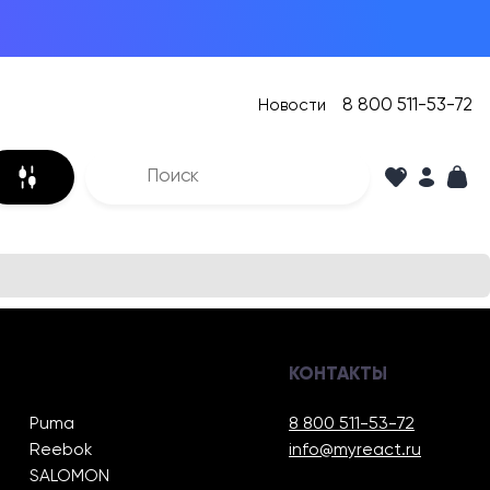
8 800 511-53-72
Новости
КОНТАКТЫ
Puma
8 800 511-53-72
Reebok
info@myreact.ru
SALOMON