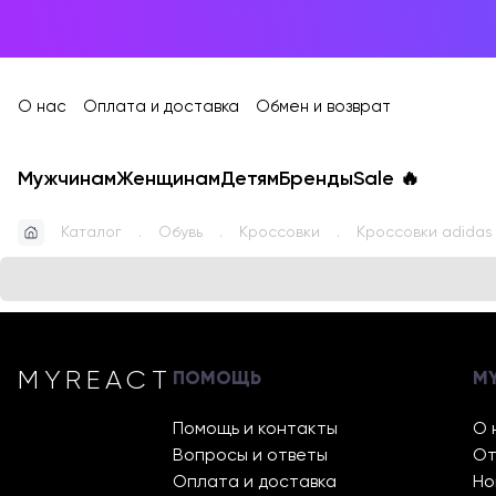
О нас
Оплата и доставка
Обмен и возврат
Мужчинам
Женщинам
Детям
Бренды
Sale
🔥
Каталог
Обувь
Кроссовки
Кроссовки adidas
MYREACT
ПОМОЩЬ
M
Помощь и контакты
О 
Вопросы и ответы
От
Оплата и доставка
Но