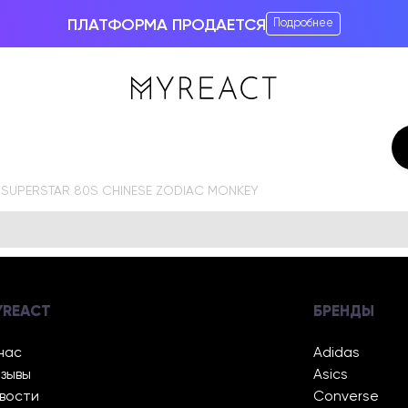
ПЛАТФОРМА ПРОДАЕТСЯ
Подробнее
 SUPERSTAR 80S CHINESE ZODIAC MONKEY
YREACT
БРЕНДЫ
нас
Adidas
зывы
Asics
вости
Converse