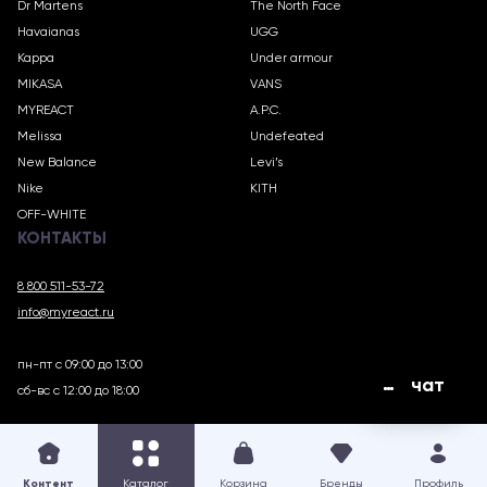
Dr Martens
The North Face
Havaianas
UGG
Kappa
Under armour
MIKASA
VANS
MYREACT
A.P.C.
Melissa
Undefeated
New Balance
Levi’s
Nike
KITH
OFF-WHITE
КОНТАКТЫ
8 800 511-53-72
info@myreact.ru
пн-пт с 09:00 до 13:00
чат
сб-вс с 12:00 до 18:00
MYREACT.RU © 2018 – 2025
Контент
Каталог
Корзина
Бренды
Профиль