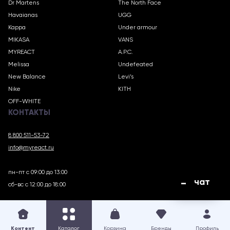
Dr Martens
The North Face
Havaianas
UGG
Kappa
Under armour
MIKASA
VANS
MYREACT
A.P.C.
Melissa
Undefeated
New Balance
Levi’s
Nike
KITH
OFF-WHITE
КОНТАКТЫ
8 800 511-53-72
info@myreact.ru
пн-пт с 09:00 до 13:00
чат
сб-вс с 12:00 до 18:00
MYREACT.RU © 2018 – 2025
Контент
Каталог
Корзина
Бренды
Профиль