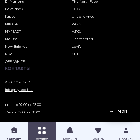
Dr Martens
The North Face
Havaianas
UGG
Kappa
Under armour
MIKASA
VANS
MYREACT
A.P.C.
Melissa
Undefeated
New Balance
Levi’s
Nike
KITH
OFF-WHITE
КОНТАКТЫ
8 800 511-53-72
info@myreact.ru
пн-пт с 09:00 до 13:00
чат
сб-вс с 12:00 до 18:00
MYREACT.RU © 2018 – 2025
Контент
Каталог
Корзина
Бренды
Профиль