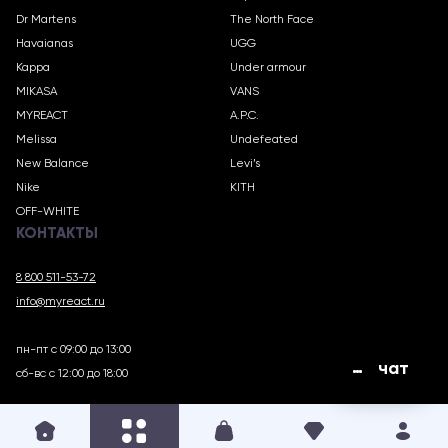
Dr Martens
The North Face
Havaianas
UGG
Kappa
Under armour
MIKASA
VANS
MYREACT
A.P.C.
Melissa
Undefeated
New Balance
Levi’s
Nike
KITH
OFF-WHITE
КОНТАКТЫ
8 800 511-53-72
info@myreact.ru
пн-пт с 09:00 до 13:00
чат
сб-вс с 12:00 до 18:00