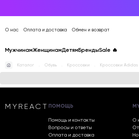
О нас
Оплата и доставка
Обмен и возврат
Мужчинам
Женщинам
Детям
Бренды
Sale
🔥
Каталог
Обувь
Кроссовки
Кроссовки Adidas
MYREACT
ПОМОЩЬ
M
Помощь и контакты
О 
Вопросы и ответы
От
Оплата и доставка
Но