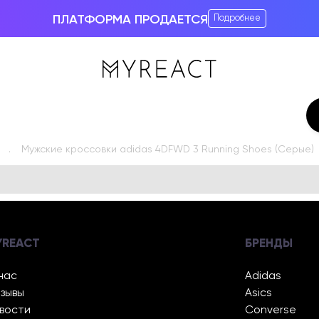
ПЛАТФОРМА ПРОДАЕТСЯ
Подробнее
Мужские кроссовки adidas 4DFWD 3 Running Shoes (Серые)
YREACT
БРЕНДЫ
нас
Adidas
зывы
Asics
вости
Converse