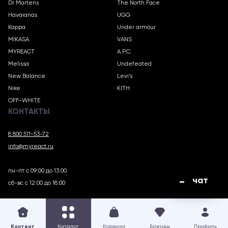
Dr Martens
The North Face
Havaianas
UGG
Kappa
Under armour
MIKASA
VANS
MYREACT
A.P.C.
Melissa
Undefeated
New Balance
Levi’s
Nike
KITH
OFF-WHITE
КОНТАКТЫ
8 800 511-53-72
info@myreact.ru
пн-пт с 09:00 до 13:00
чат
сб-вс с 12:00 до 18:00
MYREACT.RU © 2018 – 2025
Контент
Каталог
Корзина
Бренды
Профиль