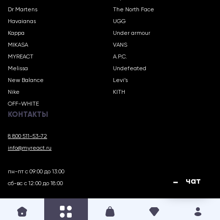
Dr Martens
The North Face
Havaianas
UGG
Kappa
Under armour
MIKASA
VANS
MYREACT
A.P.C.
Melissa
Undefeated
New Balance
Levi’s
Nike
KITH
OFF-WHITE
КОНТАКТЫ
8 800 511-53-72
info@myreact.ru
пн-пт с 09:00 до 13:00
чат
сб-вс с 12:00 до 18:00