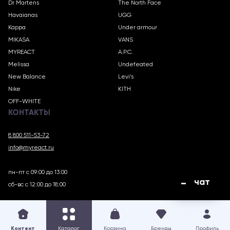
Dr Martens
The North Face
Havaianas
UGG
Kappa
Under armour
MIKASA
VANS
MYREACT
A.P.C.
Melissa
Undefeated
New Balance
Levi’s
Nike
KITH
OFF-WHITE
КОНТАКТЫ
8 800 511-53-72
info@myreact.ru
пн-пт с 09:00 до 13:00
чат
сб-вс с 12:00 до 18:00
MYREACT.RU © 2018 – 2025
Контент
Каталог
Корзина
Бренды
Профиль