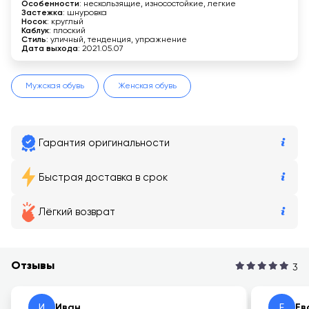
Особенности
: нескользящие, износостойкие, легкие
Застежка
: шнуровка
Носок
: круглый
Каблук
: плоский
Стиль
: уличный, тенденция, упражнение
Дата выхода
: 2021.05.07
Мужская обувь
Женская обувь
Гарантия оригинальности
Быстрая доставка в срок
Лёгкий возврат
Отзывы
3
И
Иван
Е
Ев