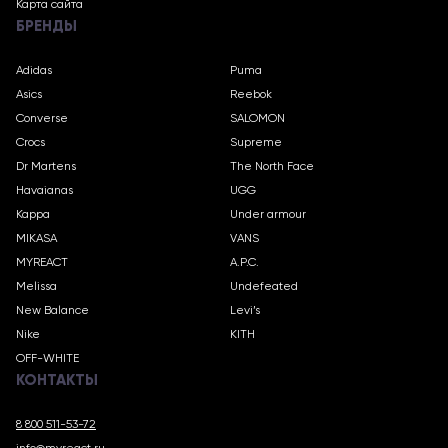
Карта сайта
БРЕНДЫ
Adidas
Puma
Asics
Reebok
Converse
SALOMON
Crocs
Supreme
Dr Martens
The North Face
Havaianas
UGG
Kappa
Under armour
MIKASA
VANS
MYREACT
A.P.C.
Melissa
Undefeated
New Balance
Levi’s
Nike
KITH
OFF-WHITE
КОНТАКТЫ
8 800 511-53-72