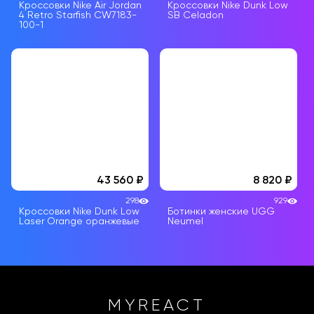
Кроссовки Nike Air Jordan
Кроссовки Nike Dunk Low
4 Retro Starfish CW7183-
SB Celadon
100-1
43 560
8 820
298
929
Кроссовки Nike Dunk Low
Ботинки женскиe UGG
Laser Orange оранжевые
Neumel
MYREACT