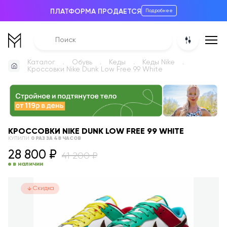
ПЛАТФОРМА ПРОДАЕТСЯ
Подробнее
Каталог
Обувь
Кеды
Кеды Nike
Кроссовки Nike Dunk Low Free 99 White
КРОССОВКИ NIKE DUNK LOW FREE 99 WHITE
КУПИЛИ
0
РАЗ
ЗА 48 ЧАСОВ
28 800
₽
41 200
₽
в наличии