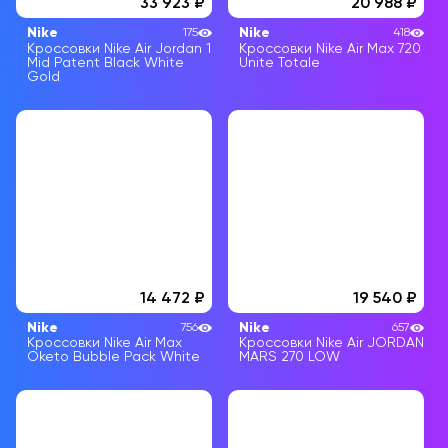
33 923
20 988
Nike
Nike
175
418
Кроссовки Nike Air Jordan 1
Кроссовки Nike Air Max 720
Mid Patent Black White
Unite Totale
Gold
14 472
19 540
Nike
Nike
756
657
Кроссовки Nike Air Max
Кроссовки Nike Air JORDAN
Oketo Bubble Pack White
MARS 270 LOW