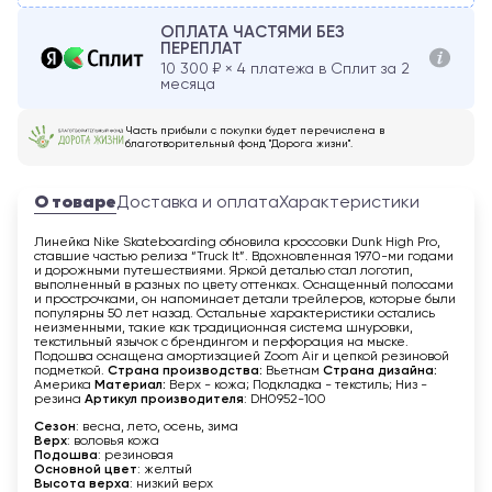
ОПЛАТА ЧАСТЯМИ БЕЗ
ПЕРЕПЛАТ
10 300
₽ × 4 платежа в Сплит за 2
месяца
Часть прибыли с покупки будет перечислена в
благотворительный фонд "Дорога жизни".
О товаре
Доставка и оплата
Характеристики
Линейка Nike Skateboarding обновила кроссовки Dunk High Pro,
ставшие частью релиза “Truck It”. Вдохновленная 1970-ми годами
и дорожными путешествиями. Яркой деталью стал логотип,
выполненный в разных по цвету оттенках. Оснащенный полосами
и прострочками, он напоминает детали трейлеров, которые были
популярны 50 лет назад. Остальные характеристики остались
неизменными, такие как традиционная система шнуровки,
текстильный язычок с брендингом и перфорация на мыске.
Подошва оснащена амортизацией Zoom Air и цепкой резиновой
подметкой.
Страна производства:
Вьетнам
Страна дизайна:
Америка
Материал:
Верх - кожа; Подкладка - текстиль; Низ -
резина
Артикул производителя
: DH0952-100
Сезон
: весна, лето, осень, зима
Верх
: воловья кожа
Подошва
: резиновая
Основной цвет
: желтый
Высота верха
: низкий верх