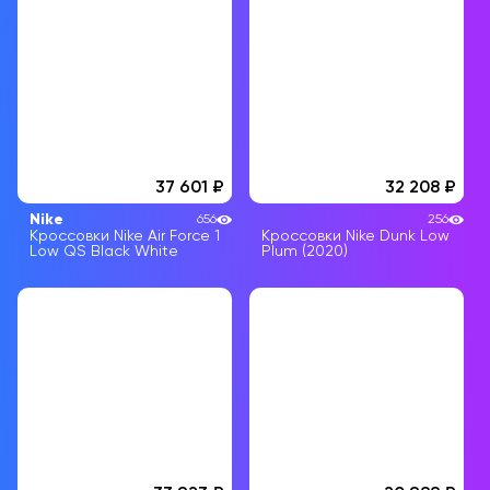
37 601
32 208
Nike
656
256
Кроссовки Nike Air Force 1
Кроссовки Nike Dunk Low
Low QS Black White
Plum (2020)