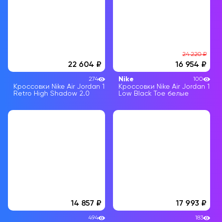
24 220
₽
22 604
16 954
Nike
274
100
Кроссовки Nike Air Jordan 1
Кроссовки Nike Air Jordan 1
Retro High Shadow 2.0
Low Black Toe белые
14 857
17 993
494
183