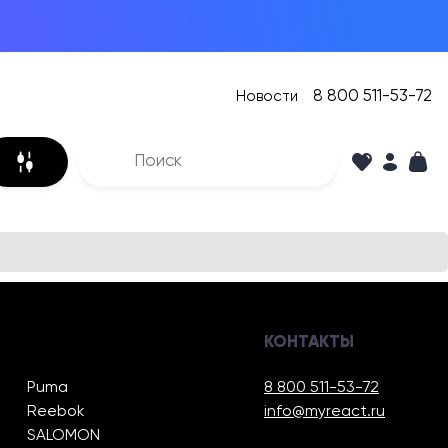
8 800 511-53-72
Новости
КОНТАКТЫ
Puma
8 800 511-53-72
Reebok
info@myreact.ru
SALOMON