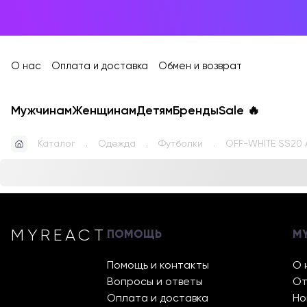
О нас
Оплата и доставка
Обмен и возврат
Мужчинам
Женщинам
Детям
Бренды
Sale
🔥
Каталог
Одежда
Футболки
OFF-WHITE SS20 Ar
MYREACT
ПОМОЩЬ
M
Помощь и контакты
О 
Вопросы и ответы
От
Оплата и доставка
Но