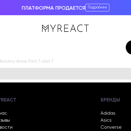
ПЛАТФОРМА ПРОДАЕТСЯ
Подробнее
achno Arrow Print T-shirt T
YREACT
БРЕНДЫ
нас
Adidas
зывы
Asics
вости
Converse