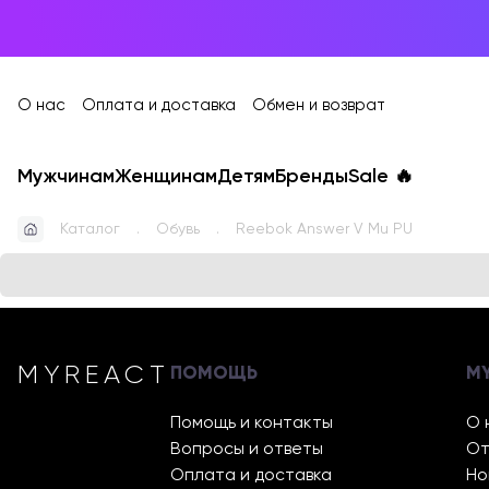
О нас
Оплата и доставка
Обмен и возврат
Мужчинам
Женщинам
Детям
Бренды
Sale
🔥
Каталог
Обувь
Reebok Answer V Mu PU
MYREACT
ПОМОЩЬ
M
Помощь и контакты
О 
Вопросы и ответы
От
Оплата и доставка
Но