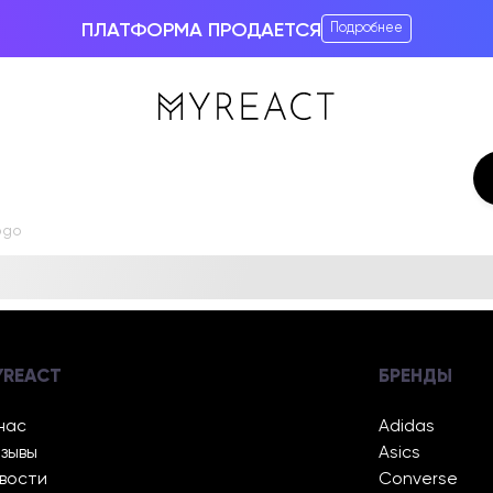
ПЛАТФОРМА ПРОДАЕТСЯ
Подробнее
ogo
YREACT
БРЕНДЫ
нас
Adidas
зывы
Asics
вости
Converse