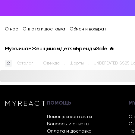
О нас
Оплата и доставка
Обмен и возврат
Мужчинам
Женщинам
Детям
Бренды
Sale
🔥
Каталог
Одежда
Шорты
UNDEFEATED SS25 L
MYREACT
ПОМОЩЬ
M
Помощь и контакты
О 
Вопросы и ответы
От
Оплата и доставка
Но