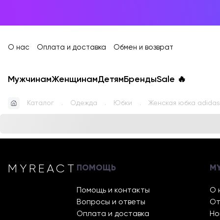
О нас
Оплата и доставка
Обмен и возврат
Мужчинам
Женщинам
Детям
Бренды
Sale
🔥
Каталог
Одежда
Юбки
Женская юбка adidas
MYREACT
ПОМОЩЬ
M
Помощь и контакты
О 
Вопросы и ответы
От
Оплата и доставка
Но