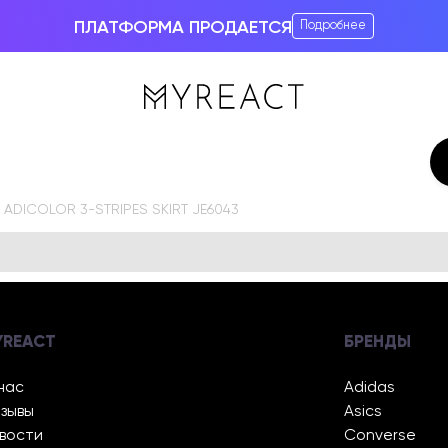
ПЛАТФОРМА ПРОДАЕТСЯ
Подробнее
 ADICOLOR 3-STRIPES SKIRT JE6043
YREACT
БРЕНДЫ
нас
Adidas
зывы
Asics
вости
Converse