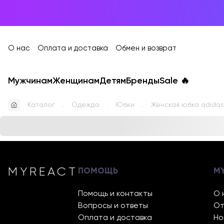
О нас
Оплата и доставка
Обмен и возврат
Мужчинам
Женщинам
Детям
Бренды
Sale
🔥
Каталог
Одежда
Юбки
Женская юбка adidas
MYREACT
ПОМОЩЬ
M
Помощь и контакты
О 
Вопросы и ответы
От
Оплата и доставка
Но