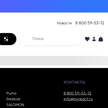
8 800 511-53-72
Новости
КОНТАКТЫ
Puma
8 800 511-53-72
Reebok
info@myreact.ru
SALOMON