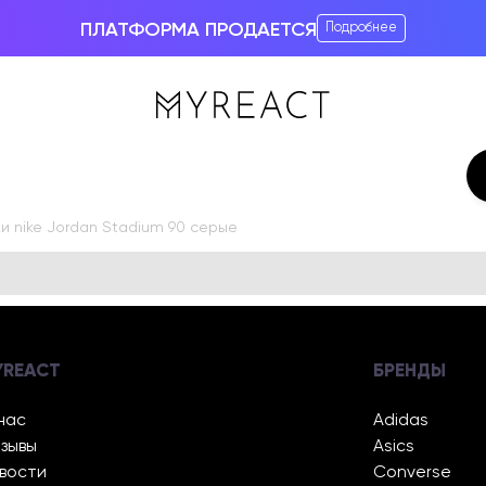
ПЛАТФОРМА ПРОДАЕТСЯ
Подробнее
и nike Jordan Stadium 90 серые
YREACT
БРЕНДЫ
нас
Adidas
зывы
Asics
вости
Converse