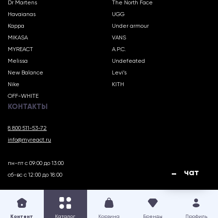
Dr Martens
The North Face
Havaianas
UGG
Kappa
Under armour
MIKASA
VANS
MYREACT
A.P.C.
Melissa
Undefeated
New Balance
Levi’s
Nike
KITH
OFF-WHITE
КОНТАКТЫ
8 800 511-53-72
info@myreact.ru
пн-пт с 09:00 до 13:00
чат
сб-вс с 12:00 до 18:00
MYREACT.RU © 2018 – 2025
Контент
Каталог
Корзина
Бренды
Профиль