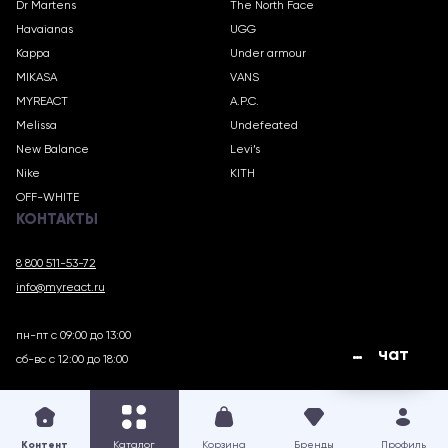
Dr Martens
The North Face
Havaianas
UGG
Kappa
Under armour
MIKASA
VANS
MYREACT
A.P.C.
Melissa
Undefeated
New Balance
Levi’s
Nike
KITH
OFF-WHITE
КОНТАКТЫ
8 800 511-53-72
info@myreact.ru
пн-пт с 09:00 до 13:00
чат
сб-вс с 12:00 до 18:00
MYREACT.RU © 2018 – 2025
Контент
Каталог
Корзина
Бренды
Профиль