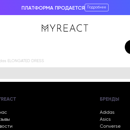
ПЛАТФОРМА ПРОДАЕТСЯ
Подробнее
idas ELONGATED DRESS
YREACT
БРЕНДЫ
нас
Adidas
зывы
Asics
вости
Converse