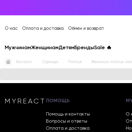
О нас
Оплата и доставка
Обмен и возврат
Мужчинам
Женщинам
Детям
Бренды
Sale
🔥
Каталог
Одежда
Платья
Женское платье ad
MYREACT
ПОМОЩЬ
M
Помощь и контакты
О 
Вопросы и ответы
От
Оплата и доставка
Но