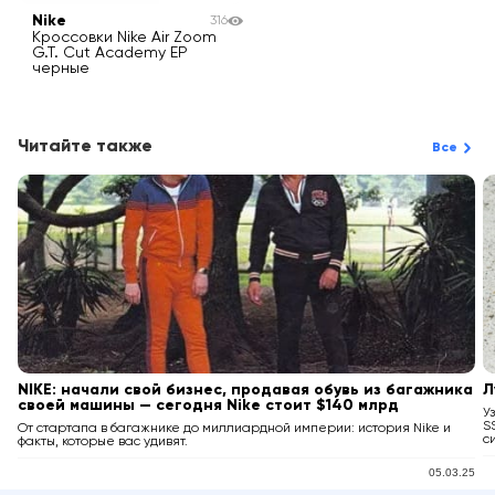
Nike
316
Кроссовки Nike Air Zoom
G.T. Cut Academy EP
черные
Читайте также
Все
NIKE: начали свой бизнес, продавая обувь из багажника
Л
своей машины — сегодня Nike стоит $140 млрд
У
S
От стартапа в багажнике до миллиардной империи: история Nike и
с
факты, которые вас удивят.
05.03.25