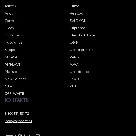
Adidas
Puma
Asics
Reebok
Converse
SALOMON
Crocs
Supreme
Dr Martens
The North Face
Havaianas
UGG
Kappa
Under armour
MIKASA
VANS
MYREACT
A.P.C.
Melissa
Undefeated
New Balance
Levi’s
Nike
KITH
OFF-WHITE
КОНТАКТЫ
8 800 511-53-72
info@myreact.ru
пн-пт с 09:00 до 13:00