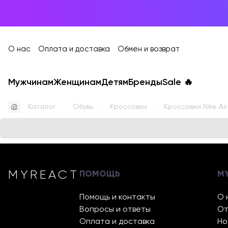
О нас
Оплата и доставка
Обмен и возврат
Мужчинам
Женщинам
Детям
Бренды
Sale
🔥
Каталог
Обувь
Кроссовки
Кроссовки Nike Air
MYREACT
ПОМОЩЬ
M
Помощь и контакты
О 
Вопросы и ответы
От
Оплата и доставка
Но