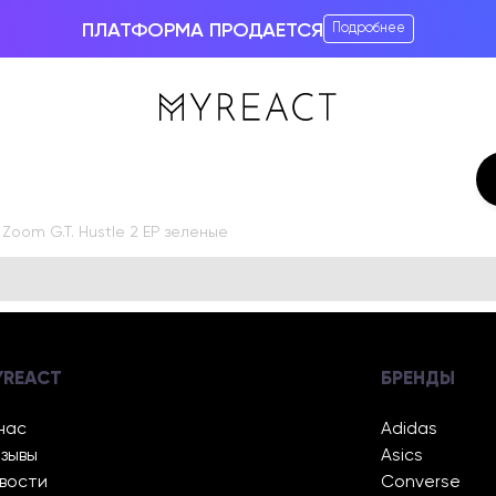
ПЛАТФОРМА ПРОДАЕТСЯ
Подробнее
 Zoom G.T. Hustle 2 EP зеленые
YREACT
БРЕНДЫ
нас
Adidas
зывы
Asics
вости
Converse