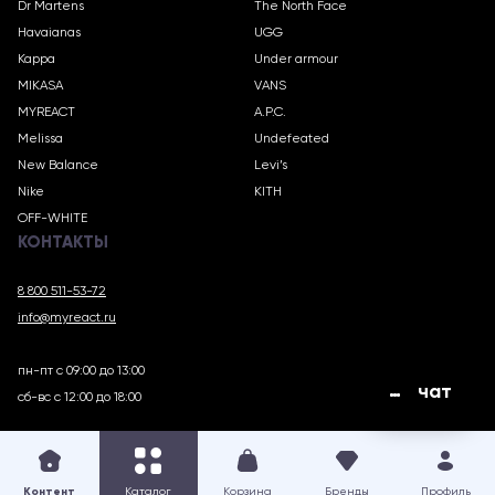
Dr Martens
The North Face
Havaianas
UGG
Kappa
Under armour
MIKASA
VANS
MYREACT
A.P.C.
Melissa
Undefeated
New Balance
Levi’s
Nike
KITH
OFF-WHITE
КОНТАКТЫ
8 800 511-53-72
info@myreact.ru
пн-пт с 09:00 до 13:00
чат
сб-вс с 12:00 до 18:00
MYREACT.RU © 2018 – 2025
Контент
Каталог
Корзина
Бренды
Профиль