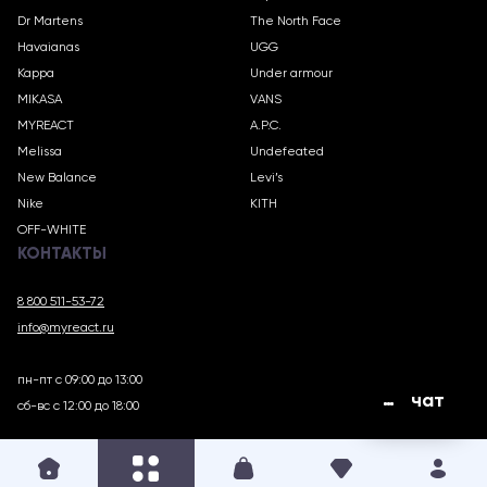
Dr Martens
The North Face
Havaianas
UGG
Kappa
Under armour
MIKASA
VANS
MYREACT
A.P.C.
Melissa
Undefeated
New Balance
Levi’s
Nike
KITH
OFF-WHITE
КОНТАКТЫ
8 800 511-53-72
info@myreact.ru
пн-пт с 09:00 до 13:00
чат
сб-вс с 12:00 до 18:00