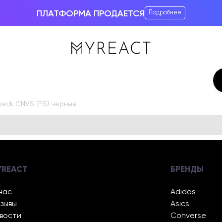
ПЛАТФОРМА ПРОДАЕТСЯ
Подробнее
heck CNVS (PS) черные
YREACT
БРЕНДЫ
нас
Adidas
зывы
Asics
вости
Converse