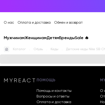
О нас
Оплата и доставка
Обмен и возврат
Мужчинам
Женщинам
Детям
Бренды
Sale
🔥
Каталог
Обувь
Кеды
Детские кеды Nike SB C
MYREACT
ПОМОЩЬ
M
Помощь и контакты
О 
Вопросы и ответы
От
Оплата и доставка
Но