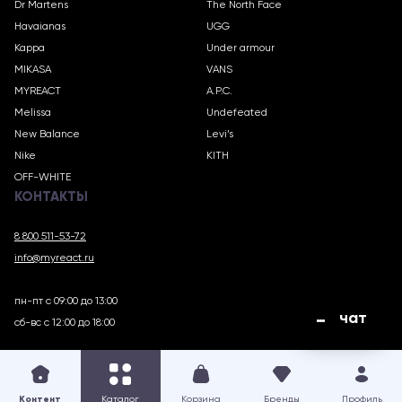
Dr Martens
The North Face
Havaianas
UGG
Kappa
Under armour
MIKASA
VANS
MYREACT
A.P.C.
Melissa
Undefeated
New Balance
Levi’s
Nike
KITH
OFF-WHITE
КОНТАКТЫ
8 800 511-53-72
info@myreact.ru
пн-пт с 09:00 до 13:00
чат
сб-вс с 12:00 до 18:00
MYREACT.RU © 2018 – 2025
Контент
Каталог
Корзина
Бренды
Профиль