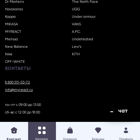
Dr Martens
The North Face
Havaianas
UGG
Kappa
Under armour
MIKASA
VANS
MYREACT
A.P.C.
Melissa
Undefeated
New Balance
Levi’s
Nike
KITH
OFF-WHITE
КОНТАКТЫ
8 800 511-53-72
info@myreact.ru
пн-пт с 09:00 до 13:00
чат
сб-вс с 12:00 до 18:00
MYREACT.RU © 2018 – 2025
Контент
Каталог
Корзина
Бренды
Профиль