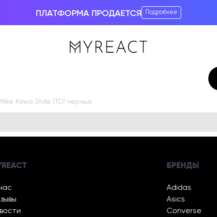
ПЛАТФОРМА ПРОДАЕТСЯ
Подробнее
Nike Kawa Slide (TD) черные
YREACT
БРЕНДЫ
нас
Adidas
зывы
Asics
вости
Converse