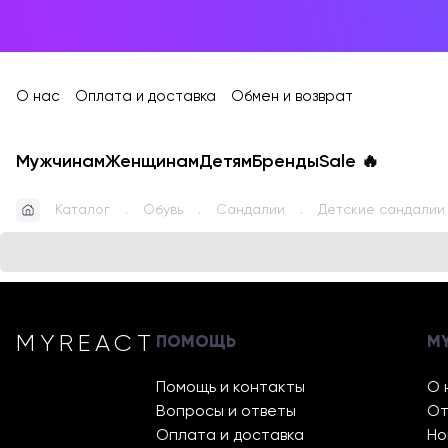
О нас
Оплата и доставка
Обмен и возврат
Мужчинам
Женщинам
Детям
Бренды
Sale
🔥
Каталог
Обувь
Сандалии
Детские сандалии 
MYREACT
ПОМОЩЬ
M
Помощь и контакты
О 
Вопросы и ответы
От
Оплата и доставка
Но