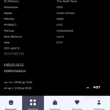
Dr Martens
The North Face
Havaianas
UGG
Kappa
Under armour
MIKASA
VANS
MYREACT
A.P.C.
Melissa
Undefeated
New Balance
Levi’s
Nike
KITH
OFF-WHITE
КОНТАКТЫ
8 800 511-53-72
info@myreact.ru
пн-пт с 09:00 до 13:00
чат
сб-вс с 12:00 до 18:00
MYREACT.RU © 2018 – 2025
Контент
Каталог
Корзина
Бренды
Профиль