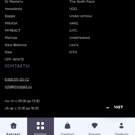
Dr Martens
The North Face
Havaianas
UGG
Kappa
Under armour
MIKASA
VANS
MYREACT
A.P.C.
Melissa
Undefeated
New Balance
Levi’s
Nike
KITH
OFF-WHITE
КОНТАКТЫ
8 800 511-53-72
info@myreact.ru
пн-пт с 09:00 до 13:00
чат
сб-вс с 12:00 до 18:00
MYREACT.RU © 2018 – 2025
Контент
Каталог
Корзина
Бренды
Профиль