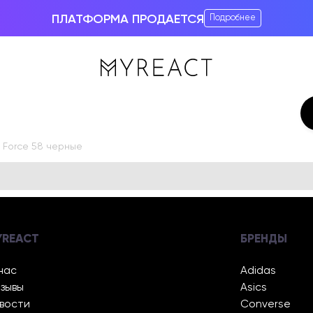
ПЛАТФОРМА ПРОДАЕТСЯ
Подробнее
 Force 58 черные
YREACT
БРЕНДЫ
нас
Adidas
зывы
Asics
вости
Converse