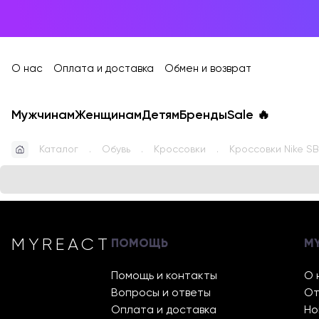
О нас
Оплата и доставка
Обмен и возврат
Мужчинам
Женщинам
Детям
Бренды
Sale
🔥
Каталог
Обувь
Кроссовки
Кроссовки Nike SB
MYREACT
ПОМОЩЬ
M
Помощь и контакты
О 
Вопросы и ответы
От
Оплата и доставка
Но