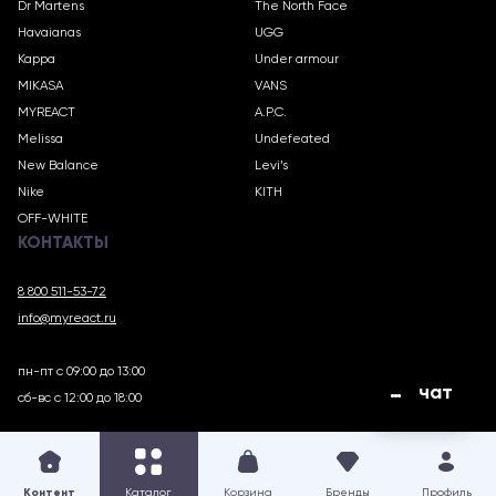
Dr Martens
The North Face
Havaianas
UGG
Kappa
Under armour
MIKASA
VANS
MYREACT
A.P.C.
Melissa
Undefeated
New Balance
Levi’s
Nike
KITH
OFF-WHITE
КОНТАКТЫ
8 800 511-53-72
info@myreact.ru
пн-пт с 09:00 до 13:00
чат
сб-вс с 12:00 до 18:00
MYREACT.RU © 2018 – 2025
Контент
Каталог
Корзина
Бренды
Профиль