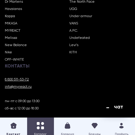
Dr Martens
The North Face
Havaianas
UGG
Kappa
Under armour
MIKASA
VANS
MYREACT
A.P.C.
Melissa
Undefeated
New Balance
Levi’s
Nike
KITH
OFF-WHITE
КОНТАКТЫ
8 800 511-53-72
info@myreact.ru
пн-пт с 09:00 до 13:00
чат
сб-вс с 12:00 до 18:00
MYREACT.RU © 2018 – 2025
Контент
Каталог
Корзина
Бренды
Профиль