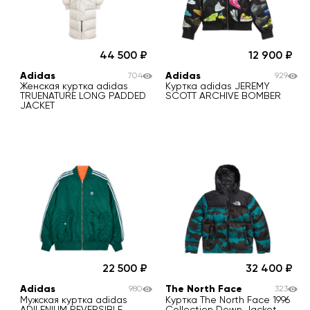
44 500
12 900
Adidas
Adidas
704
929
Женская куртка adidas
Куртка adidas JEREMY
TRUENATURE LONG PADDED
SCOTT ARCHIVE BOMBER
JACKET
22 500
32 400
Adidas
The North Face
980
323
Мужская куртка adidas
Куртка The North Face 1996
ADILENIUM REVERSIBLE
Collection Down Jacket