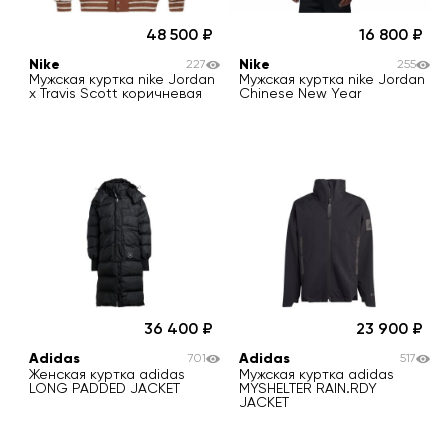
48 500
16 800
Nike
Nike
227
255
Мужская куртка nike Jordan
Мужская куртка nike Jordan
x Travis Scott коричневая
Chinese New Year
36 400
23 900
Adidas
Adidas
701
517
Женская куртка adidas
Мужская куртка adidas
LONG PADDED JACKET
MYSHELTER RAIN.RDY
JACKET