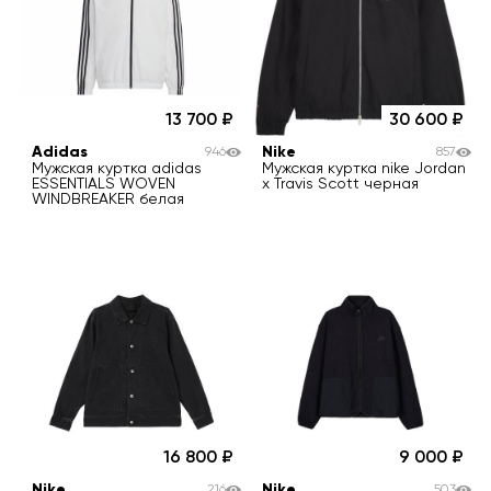
13 700
30 600
Adidas
Nike
946
857
Мужская куртка adidas
Мужская куртка nike Jordan
ESSENTIALS WOVEN
x Travis Scott черная
WINDBREAKER белая
16 800
9 000
Nike
Nike
216
503