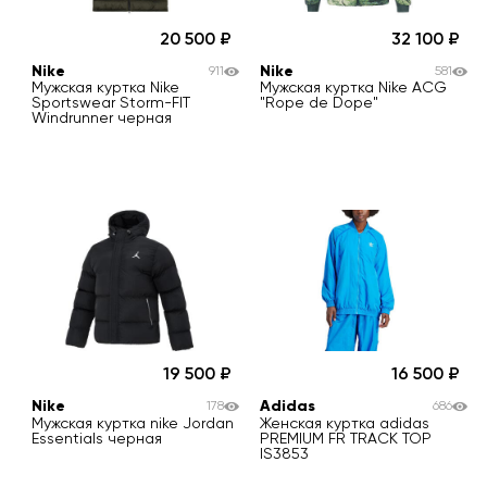
20 500
32 100
Nike
Nike
911
581
Мужская куртка Nike
Мужская куртка Nike ACG
Sportswear Storm-FIT
"Rope de Dope"
Windrunner черная
19 500
16 500
Nike
Adidas
178
686
Мужская куртка nike Jordan
Женская куртка adidas
Essentials черная
PREMIUM FR TRACK TOP
IS3853