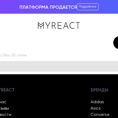
ПЛАТФОРМА ПРОДАЕТСЯ
Подробнее
 Nike SB синяя
YREACT
БРЕНДЫ
нас
Adidas
зывы
Asics
вости
Converse