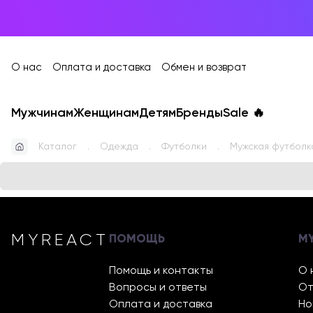
О нас
Оплата и доставка
Обмен и возврат
Мужчинам
Женщинам
Детям
Бренды
Sale
🔥
Каталог
Одежда
Футболки
Мужская футболка
MYREACT
ПОМОЩЬ
M
Помощь и контакты
О 
Вопросы и ответы
От
Оплата и доставка
Но