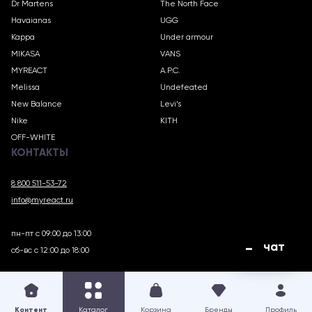
Dr Martens
The North Face
Havaianas
UGG
Kappa
Under armour
MIKASA
VANS
MYREACT
A.P.C.
Melissa
Undefeated
New Balance
Levi’s
Nike
KITH
OFF-WHITE
КОНТАКТЫ
8 800 511-53-72
info@myreact.ru
пн-пт с 09:00 до 13:00
чат
сб-вс с 12:00 до 18:00
MYREACT.RU © 2018 – 2025
Контент
Каталог
Корзина
Бренды
Профиль