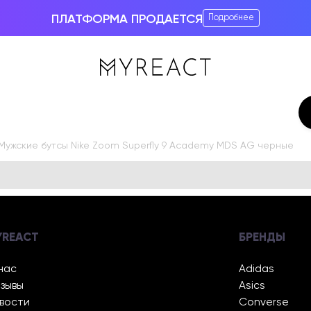
ПЛАТФОРМА ПРОДАЕТСЯ
Подробнее
Мужские бутсы Nike Zoom Superfly 9 Academy MDS AG черные
YREACT
БРЕНДЫ
нас
Adidas
зывы
Asics
вости
Converse