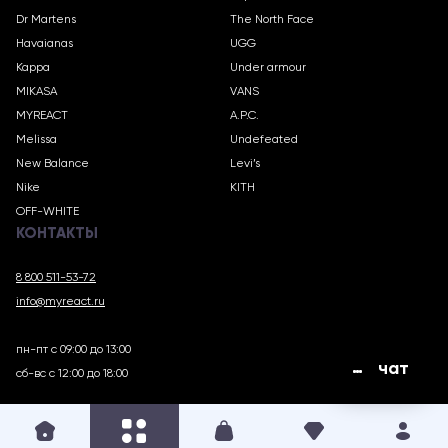
Dr Martens
The North Face
Havaianas
UGG
Kappa
Under armour
MIKASA
VANS
MYREACT
A.P.C.
Melissa
Undefeated
New Balance
Levi’s
Nike
KITH
OFF-WHITE
КОНТАКТЫ
8 800 511-53-72
info@myreact.ru
пн-пт с 09:00 до 13:00
чат
сб-вс с 12:00 до 18:00