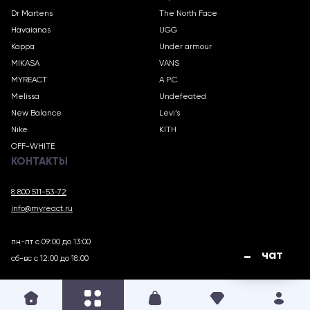
Dr Martens
The North Face
Havaianas
UGG
Kappa
Under armour
MIKASA
VANS
MYREACT
A.P.C.
Melissa
Undefeated
New Balance
Levi’s
Nike
KITH
OFF-WHITE
КОНТАКТЫ
8 800 511-53-72
info@myreact.ru
пн-пт с 09:00 до 13:00
чат
сб-вс с 12:00 до 18:00