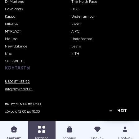
Dr Martens
The North Face
Havaianas
UGG
Kappa
Under armour
MIKASA
VANS
MYREACT
A.P.C.
Melissa
Undefeated
New Balance
Levi’s
Nike
KITH
OFF-WHITE
КОНТАКТЫ
8 800 511-53-72
info@myreact.ru
пн-пт с 09:00 до 13:00
чат
сб-вс с 12:00 до 18:00
MYREACT.RU © 2018 – 2025
Контент
Каталог
Корзина
Бренды
Профиль